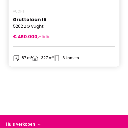
VUGHT
Gruttolaan
15
5262 ZG
Vught
€ 450.000,- k.k.
87 m²
327 m³
3 kamers
Huis verkopen