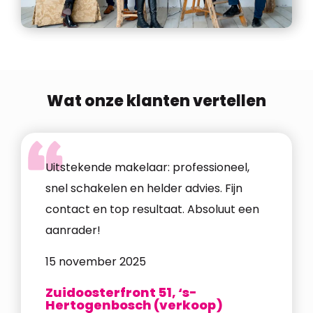
Wat onze klanten vertellen
Uitstekende makelaar: professioneel,
Vakku
snel schakelen en helder advies. Fijn
zorgv
contact en top resultaat. Absoluut een
als v
aanrader!
zorgv
We be
15 november 2025
makel
Zuidoosterfront 51, ‘s-
14 n
Hertogenbosch (verkoop)