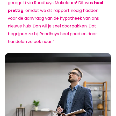
geregeld via Raadhuys Makelaars! Dit was
heel
prettig
, omdat we dit rapport nodig hadden
voor de aanvraag van de hypotheek van ons
nieuwe huis. Dan wil je snel doorpakken. Dat
begrijpen ze bij Raadhuys heel goed en daar
handelen ze ook naar.”