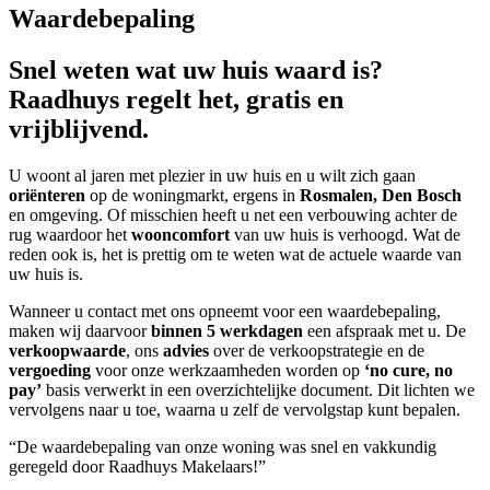
Waardebepaling
Snel weten wat uw huis waard is?
Raadhuys regelt het, gratis en
vrijblijvend.
U woont al jaren met plezier in uw huis en u wilt zich gaan
oriënteren
op de woningmarkt, ergens in
Rosmalen, Den Bosch
en omgeving. Of misschien heeft u net een verbouwing achter de
rug waardoor het
wooncomfort
van uw huis is verhoogd. Wat de
reden ook is, het is prettig om te weten wat de actuele waarde van
uw huis is.
Wanneer u contact met ons opneemt voor een waardebepaling,
maken wij daarvoor
binnen 5 werkdagen
een afspraak met u. De
verkoopwaarde
, ons
advies
over de verkoopstrategie en de
vergoeding
voor onze werkzaamheden worden op
‘no cure, no
pay’
basis verwerkt in een overzichtelijke document. Dit lichten we
vervolgens naar u toe, waarna u zelf de vervolgstap kunt bepalen.
“De waardebepaling van onze woning was snel en vakkundig
geregeld door Raadhuys Makelaars!”