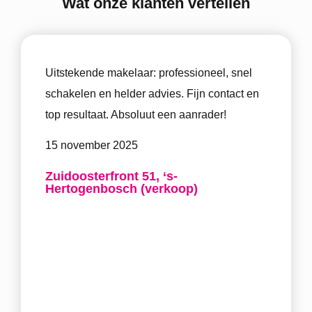
Wat onze klanten vertellen
Vakkun
Uitstekende makelaar: professioneel, snel
Zowel
schakelen en helder advies. Fijn contact en
event
top resultaat. Absoluut een aanrader!
meege
15 november 2025
iedere
Zuidoosterfront 51, ‘s-
14 no
Hertogenbosch (verkoop)
Heiru