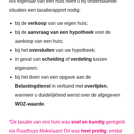
Als eigenaar van een huis heeft u bij onderstaande
situaties een taxatierapport nodig:
bij de
verkoop
van uw eigen huis;
bij de
aanvraag van een hypotheek
voor de
aankoop van een huis;
bij het
oversluiten
van uw hypotheek;
in geval van
scheiding
of
verdeling
tussen
eigenaren;
bij het doen van een opgave aan de
Belastingdienst
in verband met
overlijden
,
wanneer u duidelijkheid wenst over de afgegeven
WOZ-waarde
.
“De taxatie van ons huis was
snel en kundig
geregeld
via Raadhuys Makelaars! Dit was
heel prettig
, omdat