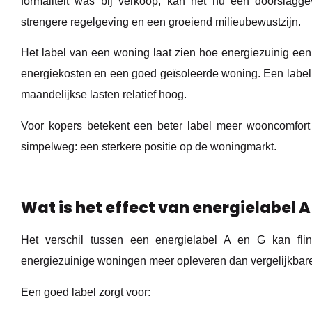
formaliteit was bij verkoop, kan het nu een doorslaggev
strengere regelgeving en een groeiend milieubewustzijn.
Het label van een woning laat zien hoe energiezuinig een h
energiekosten en een goed geïsoleerde woning. Een label 
maandelijkse lasten relatief hoog.
Voor kopers betekent een beter label meer wooncomfort 
simpelweg: een sterkere positie op de woningmarkt.
Wat is het effect van energielabel
Het verschil tussen een energielabel A en G kan fli
energiezuinige woningen meer opleveren dan vergelijkbar
Een goed label zorgt voor: