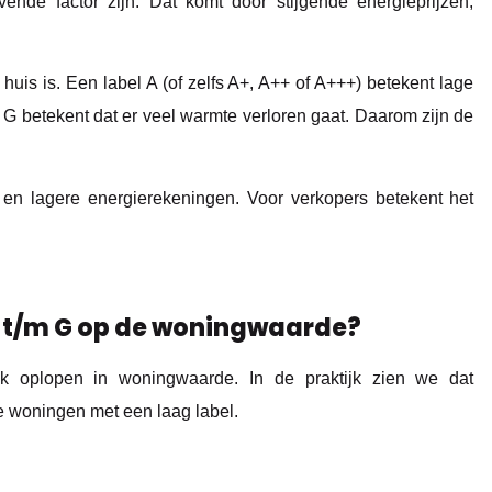
ende factor zijn. Dat komt door stijgende energieprijzen,
uis is. Een label A (of zelfs A+, A++ of A+++) betekent lage
G betekent dat er veel warmte verloren gaat. Daarom zijn de
en lagere energierekeningen. Voor verkopers betekent het
 A t/m G op de woningwaarde?
nk oplopen in woningwaarde. In de praktijk zien we dat
e woningen met een laag label.