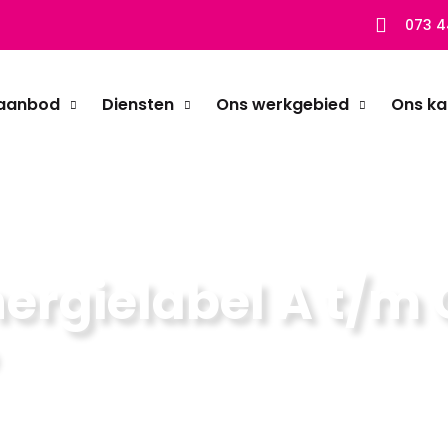
073 4
aanbod
Diensten
Ons werkgebied
Ons ka
 voor jouw woningwaarde?
ergielabel A t/m 