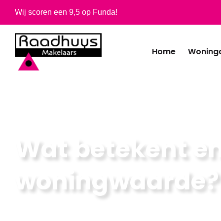
Wij scoren een 9,5 op Funda!
Home
Woning
Home
-
Blogs
-
Wat betekent energielabel A t/m G
Wat betekent en
woningwaarde?