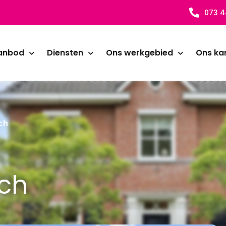
073 4
anbod
Diensten
Ons werkgebied
Ons ka
ch
sch