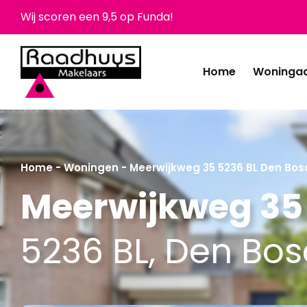
Wij scoren een 9,5 op Funda!
Home
Woninga
Home
-
Woningen
-
Meerwijkweg 35 5236 BL Den Bos
Meerwijkweg 35
5236 BL, Den Bo