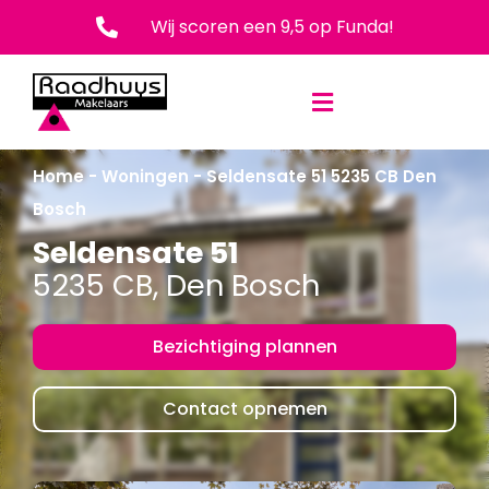
Wij scoren een 9,5 op Funda!
Neem contact met ons op!
Home
-
Woningen
-
Seldensate 51 5235 CB Den
Bosch
Seldensate 51
5235 CB, Den Bosch
Bezichtiging plannen
Contact opnemen