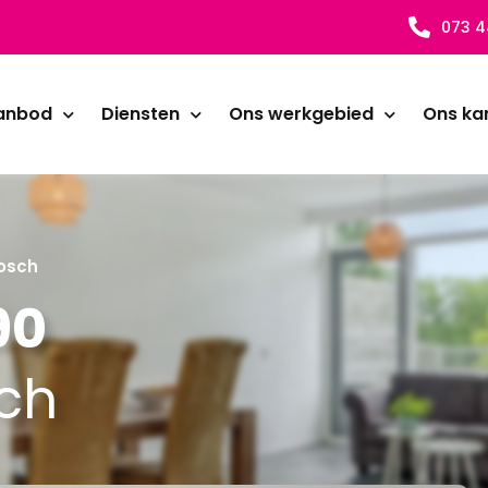
073 4
anbod
Diensten
Ons werkgebied
Ons ka
Bosch
90
sch