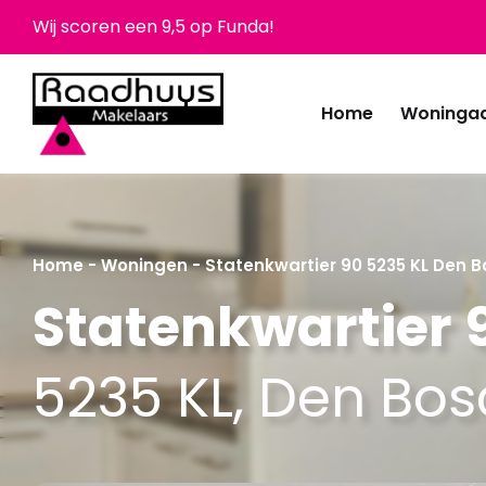
Wij scoren een 9,5 op Funda!
Home
Woninga
Home
-
Woningen
-
Statenkwartier 90 5235 KL Den 
Statenkwartier 
5235 KL, Den Bo