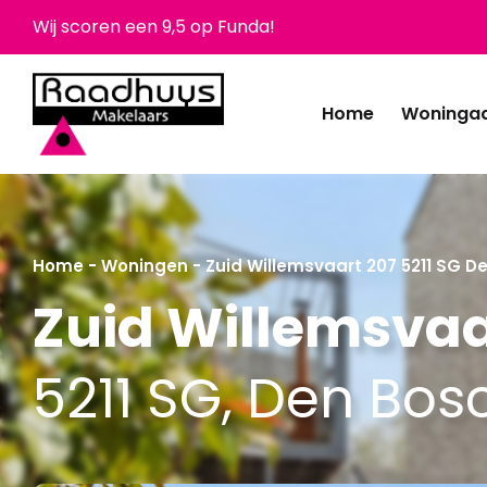
Wij scoren een 9,5 op Funda!
Home
Woninga
Home
-
Woningen
-
Zuid Willemsvaart 207 5211 SG D
Zuid Willemsvaa
5211 SG, Den Bos