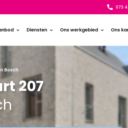
073 4
anbod
Diensten
Ons werkgebied
Ons ka
en Bosch
rt 207
ch